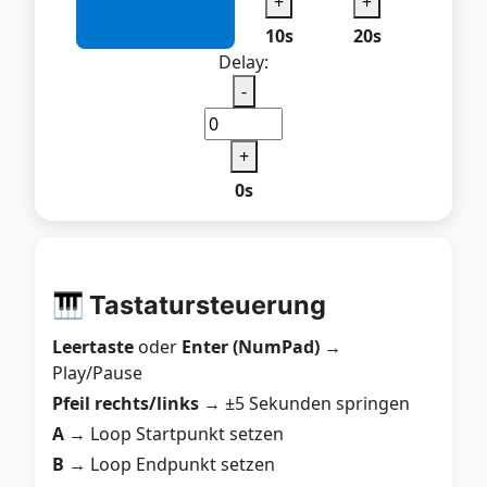
+
+
10s
20s
Delay:
-
+
0s
🎹 Tastatursteuerung
Leertaste
oder
Enter (NumPad)
→
Play/Pause
Pfeil rechts/links
→ ±5 Sekunden springen
A
→ Loop Startpunkt setzen
B
→ Loop Endpunkt setzen