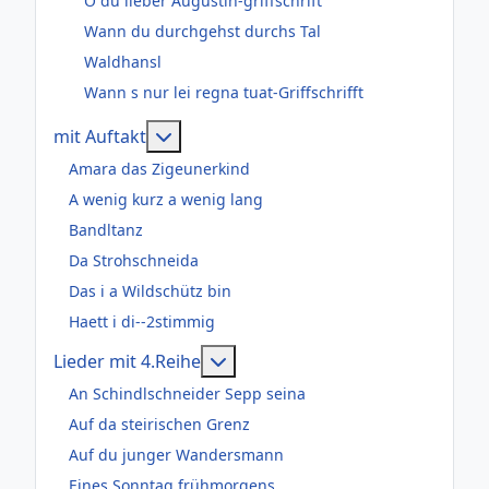
O du lieber Augustin-griffschrift
Wann du durchgehst durchs Tal
Waldhansl
Wann s nur lei regna tuat-Griffschrifft
Weitere Informationen: mit Auftakt
mit Auftakt
Amara das Zigeunerkind
A wenig kurz a wenig lang
Bandltanz
Da Strohschneida
Das i a Wildschütz bin
Haett i di--2stimmig
Weitere Informationen: Lieder m
Lieder mit 4.Reihe
An Schindlschneider Sepp seina
Auf da steirischen Grenz
Auf du junger Wandersmann
Eines Sonntag frühmorgens