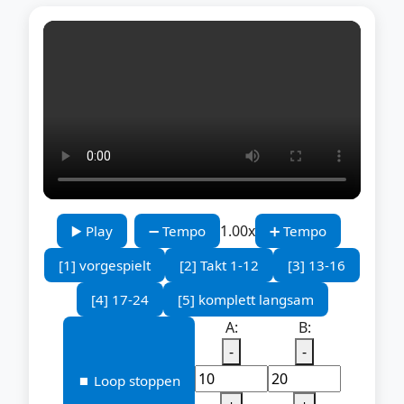
1.00x
▶️ Play
➖ Tempo
➕ Tempo
[1] vorgespielt
[2] Takt 1-12
[3] 13-16
[4] 17-24
[5] komplett langsam
A:
B:
-
-
⏹️ Loop stoppen