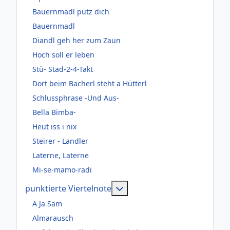
Bauernmadl putz dich
Bauernmadl
Diandl geh her zum Zaun
Hoch soll er leben
Stü- Stad-2-4-Takt
Dort beim Bacherl steht a Hütterl
Schlussphrase -Und Aus-
Bella Bimba-
Heut iss i nix
Steirer - Landler
Laterne, Laterne
Mi-se-mamo-radi
Weitere Informationen: pun
punktierte Viertelnote
A Ja Sam
Almarausch