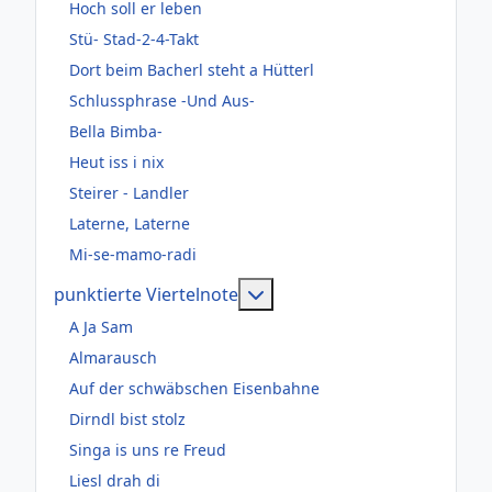
Hoch soll er leben
Stü- Stad-2-4-Takt
Dort beim Bacherl steht a Hütterl
Schlussphrase -Und Aus-
Bella Bimba-
Heut iss i nix
Steirer - Landler
Laterne, Laterne
Mi-se-mamo-radi
Weitere Informationen: pun
punktierte Viertelnote
A Ja Sam
Almarausch
Auf der schwäbschen Eisenbahne
Dirndl bist stolz
Singa is uns re Freud
Liesl drah di