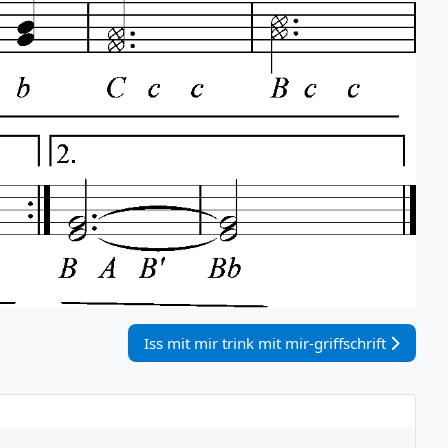
Nächster Beitrag: Iss mit mir trink mit mir-gr
Iss mit mir trink mit mir-griffschrift