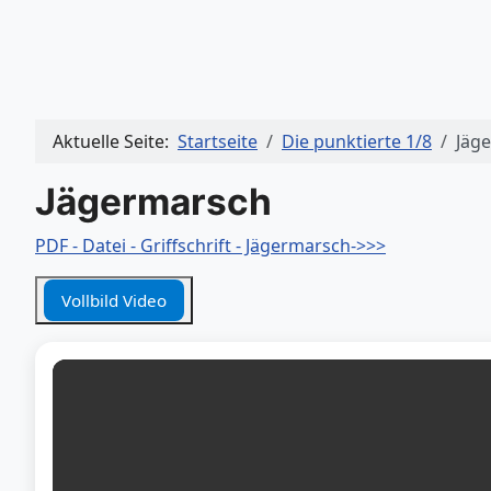
Aktuelle Seite:
Startseite
Die punktierte 1/8
Jäge
Jägermarsch
PDF - Datei - Griffschrift - Jägermarsch->>>
Vollbild Video