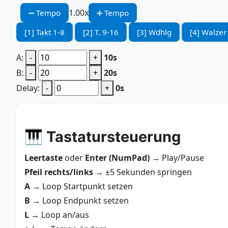
1.00x
➖ Tempo
➕ Tempo
[1] Takt 1-8
[2] T. 9-16
[3] Wdhlg
[4] Walzer
A:
-
+
10s
B:
-
+
20s
Delay:
-
+
0s
🎹 Tastatursteuerung
Leertaste
oder
Enter (NumPad)
→ Play/Pause
Pfeil rechts/links
→ ±5 Sekunden springen
A
→ Loop Startpunkt setzen
B
→ Loop Endpunkt setzen
L
→ Loop an/aus