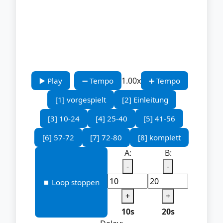
1.00x
▶️ Play
➖ Tempo
➕ Tempo
[1] vorgespielt
[2] Einleitung
[3] 10-24
[4] 25-40
[5] 41-56
[6] 57-72
[7] 72-80
[8] komplett
A:
B:
-
-
⏹️ Loop stoppen
+
+
10s
20s