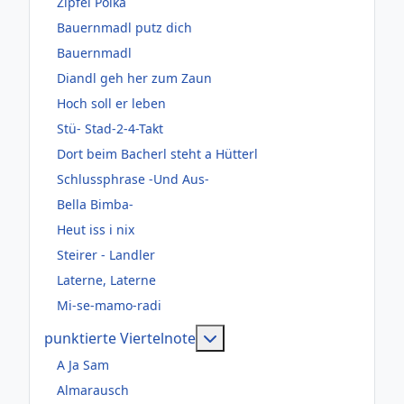
Zipfel Polka
Bauernmadl putz dich
Bauernmadl
Diandl geh her zum Zaun
Hoch soll er leben
Stü- Stad-2-4-Takt
Dort beim Bacherl steht a Hütterl
Schlussphrase -Und Aus-
Bella Bimba-
Heut iss i nix
Steirer - Landler
Laterne, Laterne
Mi-se-mamo-radi
Weitere Informationen: pun
punktierte Viertelnote
A Ja Sam
Almarausch