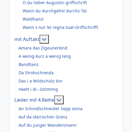
O du lieber Augustin-griffschrift
Wann du durchgehst durchs Tal
Waldhansl
Wann s nur lei regna tuat-Griffschrifft
Weitere Informationen: mit Auftakt
mit Auftakt
Amara das Zigeunerkind
A wenig kurz a wenig lang
Bandltanz
Da Strohschneida
Das i a Wildschütz bin
Haett i di--2stimmig
Weitere Informationen: Lieder m
Lieder mit 4.Reihe
An Schindlschneider Sepp seina
Auf da steirischen Grenz
Auf du junger Wandersmann