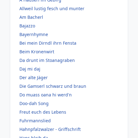
Allweil lustig fesch und munter
Am Bacherl
Bajazzo
Bayernhymne
Bei mein Dirndl ihrn Fensta
Beim Kronenwirt
Da drunt im Stoanagraben
Daj mi daj
Der alte Jäger
Die Gamserl schwarz und braun
Do muass oana hi werd'n
Doo-dah Song
Freut euch des Lebens
Fuhrmannslied
Hahnpfalzwalzer - Griffschrift
Hans bleib da