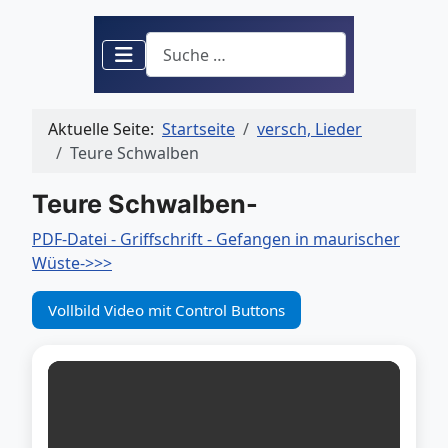
Suchen
Aktuelle Seite:
Startseite
versch, Lieder
Teure Schwalben
Teure Schwalben-
PDF-Datei - Griffschrift - Gefangen in maurischer
Wüste->>>
Vollbild Video mit Control Buttons