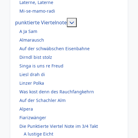
Laterne, Laterne
Mi-se-mamo-radi
Weitere Informationen: pun
punktierte Viertelnote
A Ja Sam
Almarausch
Auf der schwäbschen Eisenbahne
Dirndl bist stolz
Singa is uns re Freud
Liesl drah di
Linzer Polka
Was kost denn des Rauchfangkehrn
Auf der Schachler Alm
Alpera
Fiarizwänger
Die Punktierte Viertel Note im 3/4 Takt
A lustige Eicht