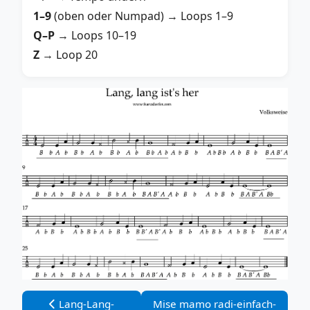
1–9
(oben oder Numpad) → Loops 1–9
Q–P
→ Loops 10–19
Z
→ Loop 20
Vorheriger Beitrag: Lang-Lang-Griffschrift-2stimmig
Nächster Beitrag: Mise mamo radi-
Lang-Lang-
Mise mamo radi-einfach-