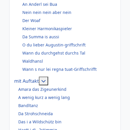
An Anderl sei Bua
Nein nein nein aber nein
Der Woaf
Kleiner Harmonikaspieler
Da Summa is aussi
O du lieber Augustin-griffschrift
Wann du durchgehst durchs Tal
Waldhansl
Wann s nur lei regna tuat-Griffschrifft
Weitere Informationen: mit Auftakt
mit Auftakt
Amara das Zigeunerkind
A wenig kurz a wenig lang
Bandltanz
Da Strohschneida
Das i a Wildschütz bin
Haett i di--2stimmig