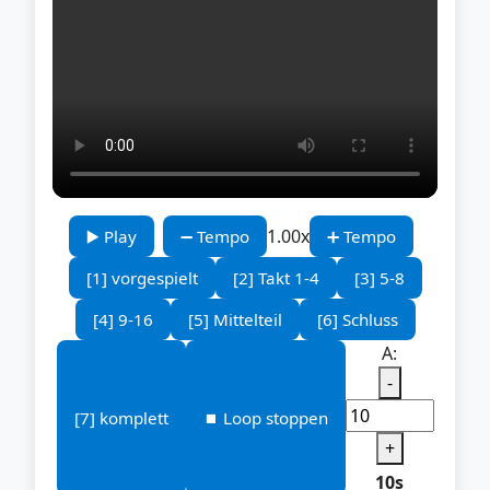
1.00x
▶️ Play
➖ Tempo
➕ Tempo
[1] vorgespielt
[2] Takt 1-4
[3] 5-8
[4] 9-16
[5] Mittelteil
[6] Schluss
A:
-
[7] komplett
⏹️ Loop stoppen
+
10s