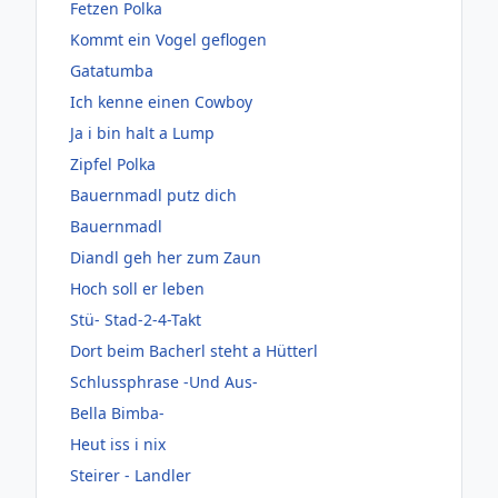
Fetzen Polka
Kommt ein Vogel geflogen
Gatatumba
Ich kenne einen Cowboy
Ja i bin halt a Lump
Zipfel Polka
Bauernmadl putz dich
Bauernmadl
Diandl geh her zum Zaun
Hoch soll er leben
Stü- Stad-2-4-Takt
Dort beim Bacherl steht a Hütterl
Schlussphrase -Und Aus-
Bella Bimba-
Heut iss i nix
Steirer - Landler