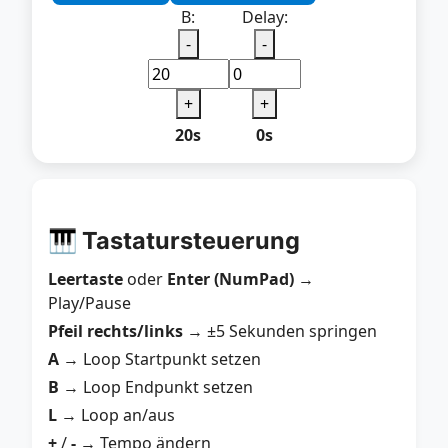
B:
Delay:
-
-
+
+
20s
0s
🎹 Tastatursteuerung
Leertaste
oder
Enter (NumPad)
→
Play/Pause
Pfeil rechts/links
→ ±5 Sekunden springen
A
→ Loop Startpunkt setzen
B
→ Loop Endpunkt setzen
L
→ Loop an/aus
+
/
-
→ Tempo ändern