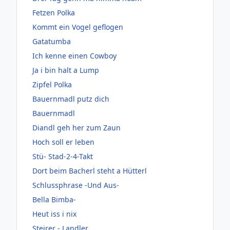
Fetzen Polka
Kommt ein Vogel geflogen
Gatatumba
Ich kenne einen Cowboy
Ja i bin halt a Lump
Zipfel Polka
Bauernmadl putz dich
Bauernmadl
Diandl geh her zum Zaun
Hoch soll er leben
Stü- Stad-2-4-Takt
Dort beim Bacherl steht a Hütterl
Schlussphrase -Und Aus-
Bella Bimba-
Heut iss i nix
Steirer - Landler