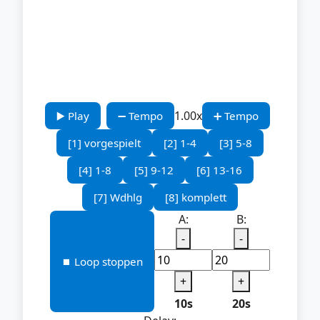
1.00x
▶️ Play
➖ Tempo
➕ Tempo
[1] vorgespielt
[2] 1-4
[3] 5-8
[4] 1-8
[5] 9-12
[6] 13-16
[7] Wdhlg
[8] komplett
A:
B:
-
-
⏹️ Loop stoppen
+
+
10s
20s