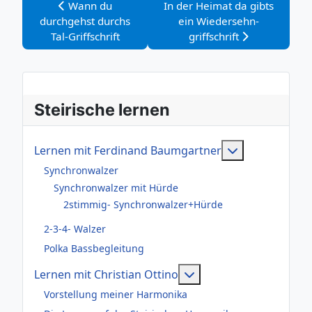
Vorheriger Beitrag: Wann du durchgehst durchs Tal-G
Nächster Beitrag: In der Heima
Wann du
In der Heimat da gibts
durchgehst durchs
ein Wiedersehn-
Tal-Griffschrift
griffschrift
Steirische lernen
Weitere Infor
Lernen mit Ferdinand Baumgartner
Synchronwalzer
Synchronwalzer mit Hürde
2stimmig- Synchronwalzer+Hürde
2-3-4- Walzer
Polka Bassbegleitung
Weitere Informationen
Lernen mit Christian Ottino
Vorstellung meiner Harmonika