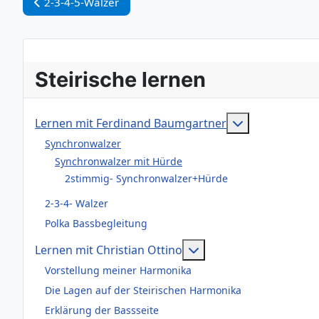
Vorheriger Beitrag: 2-3-4-5-Walzer
2-3-4-5-Walzer
Steirische lernen
Weitere Infor
Lernen mit Ferdinand Baumgartner
Synchronwalzer
Synchronwalzer mit Hürde
2stimmig- Synchronwalzer+Hürde
2-3-4- Walzer
Polka Bassbegleitung
Weitere Informationen
Lernen mit Christian Ottino
Vorstellung meiner Harmonika
Die Lagen auf der Steirischen Harmonika
Erklärung der Bassseite