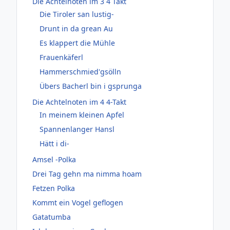
Die Achtelnoten im 3 4 Takt
Die Tiroler san lustig-
Drunt in da grean Au
Es klappert die Mühle
Frauenkäferl
Hammerschmied'gsölln
Übers Bacherl bin i gsprunga
Die Achtelnoten im 4 4-Takt
In meinem kleinen Apfel
Spannenlanger Hansl
Hätt i di-
Amsel -Polka
Drei Tag gehn ma nimma hoam
Fetzen Polka
Kommt ein Vogel geflogen
Gatatumba