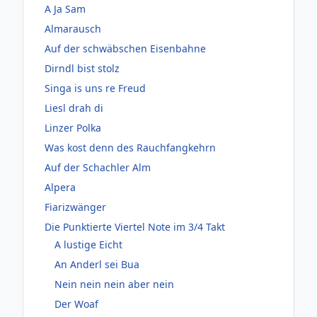
A Ja Sam
Almarausch
Auf der schwäbschen Eisenbahne
Dirndl bist stolz
Singa is uns re Freud
Liesl drah di
Linzer Polka
Was kost denn des Rauchfangkehrn
Auf der Schachler Alm
Alpera
Fiarizwänger
Die Punktierte Viertel Note im 3/4 Takt
A lustige Eicht
An Anderl sei Bua
Nein nein nein aber nein
Der Woaf