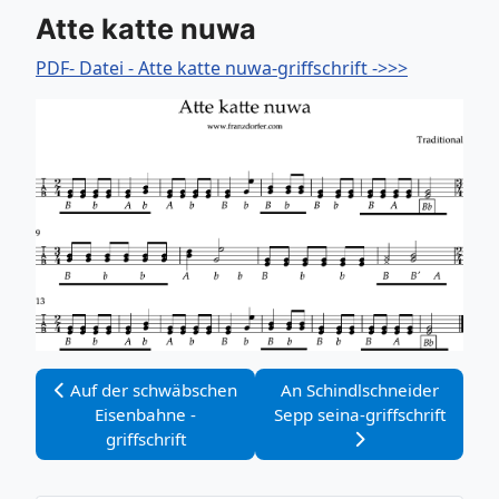
Atte katte nuwa
PDF- Datei - Atte katte nuwa-griffschrift ->>>
Vorheriger Beitrag: Auf der schwäbschen Eisenbahne - gri
Nächster Beitrag: An Schindl
Auf der schwäbschen
An Schindlschneider
Eisenbahne -
Sepp seina-griffschrift
griffschrift