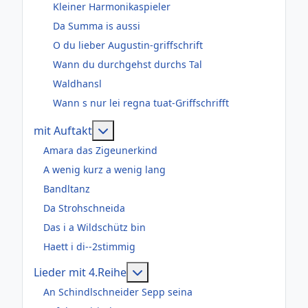
Kleiner Harmonikaspieler
Da Summa is aussi
O du lieber Augustin-griffschrift
Wann du durchgehst durchs Tal
Waldhansl
Wann s nur lei regna tuat-Griffschrifft
Weitere Informationen: mit Auftakt
mit Auftakt
Amara das Zigeunerkind
A wenig kurz a wenig lang
Bandltanz
Da Strohschneida
Das i a Wildschütz bin
Haett i di--2stimmig
Weitere Informationen: Lieder m
Lieder mit 4.Reihe
An Schindlschneider Sepp seina