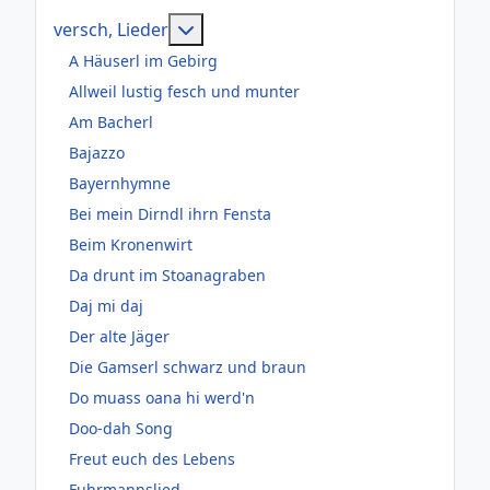
Weitere Informationen: versch, Lie
versch, Lieder
A Häuserl im Gebirg
Allweil lustig fesch und munter
Am Bacherl
Bajazzo
Bayernhymne
Bei mein Dirndl ihrn Fensta
Beim Kronenwirt
Da drunt im Stoanagraben
Daj mi daj
Der alte Jäger
Die Gamserl schwarz und braun
Do muass oana hi werd'n
Doo-dah Song
Freut euch des Lebens
Fuhrmannslied