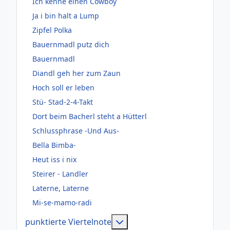
Ich kenne einen Cowboy
Ja i bin halt a Lump
Zipfel Polka
Bauernmadl putz dich
Bauernmadl
Diandl geh her zum Zaun
Hoch soll er leben
Stü- Stad-2-4-Takt
Dort beim Bacherl steht a Hütterl
Schlussphrase -Und Aus-
Bella Bimba-
Heut iss i nix
Steirer - Landler
Laterne, Laterne
Mi-se-mamo-radi
Weitere Informationen: pun
punktierte Viertelnote