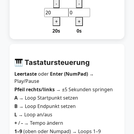
-
-
+
+
20s
0s
🎹 Tastatursteuerung
Leertaste
oder
Enter (NumPad)
→
Play/Pause
Pfeil rechts/links
→ ±5 Sekunden springen
A
→ Loop Startpunkt setzen
B
→ Loop Endpunkt setzen
L
→ Loop an/aus
+
/
-
→ Tempo ändern
1–9
(oben oder Numpad) → Loops 1–9