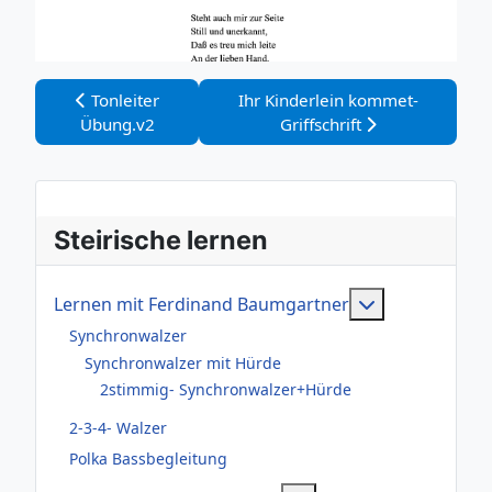
Vorheriger Beitrag: Tonleiter Übung.v2
Nächster Beitrag: Ihr Kinderlein 
Tonleiter
Ihr Kinderlein kommet-
Übung.v2
Griffschrift
Steirische lernen
Weitere Infor
Lernen mit Ferdinand Baumgartner
Synchronwalzer
Synchronwalzer mit Hürde
2stimmig- Synchronwalzer+Hürde
2-3-4- Walzer
Polka Bassbegleitung