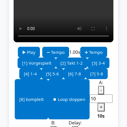
1.00x
▶️ Play
➖ Tempo
➕ Tempo
[1] Vorgespielt
[2] Takt 1-2
[3] 3-4
[4] 1-4
[5] 5-6
[6] 7-8
[7] 5-8
A:
-
[8] komplett
⏹️ Loop stoppen
+
10s
B:
Delay: