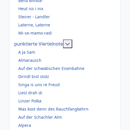
Bella Bimba-
Heut iss i nix
Steirer - Landler
Laterne, Laterne
Mi-se-mamo-radi
Weitere Informationen: pun
punktierte Viertelnote
A Ja Sam
Almarausch
Auf der schwäbschen Eisenbahne
Dirndl bist stolz
Singa is uns re Freud
Liesl drah di
Linzer Polka
Was kost denn des Rauchfangkehrn
Auf der Schachler Alm
Alpera