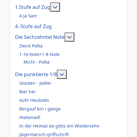
Weitere Informationen: 1.Stufe au
1.Stufe auf Zug
A Ja Sam
4.-Stufe auf Zug
Weitere Informationen: Die
Die Sechzehntel Note
Zwick Polka
1-16-Note+1-8-Note
Michl - Polka
Weitere Informationen: Die pun
Die punktierte 1/8
Glocken - Jodler
Bier her
Aufn Heubodn
Bergauf bin i ganga
Hiatamadl
In der Heimat da gibts ein Wiedersehn
Jägermarsch-griffschrift