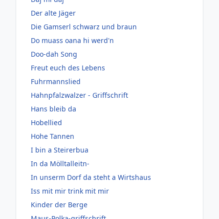
Der alte Jäger
Die Gamserl schwarz und braun
Do muass oana hi werd'n
Doo-dah Song
Freut euch des Lebens
Fuhrmannslied
Hahnpfalzwalzer - Griffschrift
Hans bleib da
Hobellied
Hohe Tannen
I bin a Steirerbua
In da Mölltalleitn-
In unserm Dorf da steht a Wirtshaus
Iss mit mir trink mit mir
Kinder der Berge
Maus-Polka-griffschrift