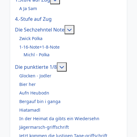
A Ja Sam
4.-Stufe auf Zug
Weitere Informationen: Die
Die Sechzehntel Note
Zwick Polka
1-16-Note+1-8-Note
Michl - Polka
Weitere Informationen: Die pun
Die punktierte 1/8
Glocken - Jodler
Bier her
Aufn Heubodn
Bergauf bin i ganga
Hiatamadl
In der Heimat da gibts ein Wiedersehn
Jägermarsch-griffschrift
Jetzt kommen die lustigen Tage-griffschrift