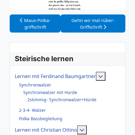
Vorheriger Beitrag: Maus-Polka-griffschrift
Nächster Beitrag: Gehn wir mal
Maus-Polka-
Gehn wir mal rüber-
griffschrift
Griffschrift
Steirische lernen
Weitere Infor
Lernen mit Ferdinand Baumgartner
Synchronwalzer
Synchronwalzer mit Hürde
2stimmig- Synchronwalzer+Hürde
2-3-4- Walzer
Polka Bassbegleitung
Weitere Informationen
Lernen mit Christian Ottino