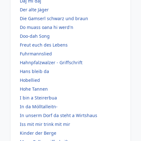
Daj mi daj
Der alte Jäger
Die Gamserl schwarz und braun
Do muass oana hi werd'n
Doo-dah Song
Freut euch des Lebens
Fuhrmannslied
Hahnpfalzwalzer - Griffschrift
Hans bleib da
Hobellied
Hohe Tannen
I bin a Steirerbua
In da Mölltalleitn-
In unserm Dorf da steht a Wirtshaus
Iss mit mir trink mit mir
Kinder der Berge