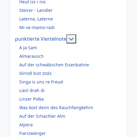
Heut iss i nix
Steirer - Landler
Laterne, Laterne
Mi-se-mamo-radi
Weitere Informationen: pun
punktierte Viertelnote
A Ja Sam
Almarausch
Auf der schwäbschen Eisenbahne
Dirndl bist stolz
Singa is uns re Freud
Liesl drah di
Linzer Polka
Was kost denn des Rauchfangkehrn
Auf der Schachler Alm
Alpera
Fiarizwänger