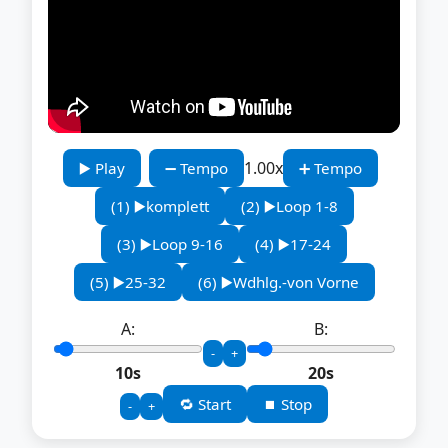
1.00x
▶️ Play
➖ Tempo
➕ Tempo
(1) ▶️komplett
(2) ▶️Loop 1-8
(3) ▶️Loop 9-16
(4) ▶️17-24
(5) ▶️25-32
(6) ▶️Wdhlg.-von Vorne
A:
B:
-
+
10s
20s
🔁 Start
⏹️ Stop
-
+