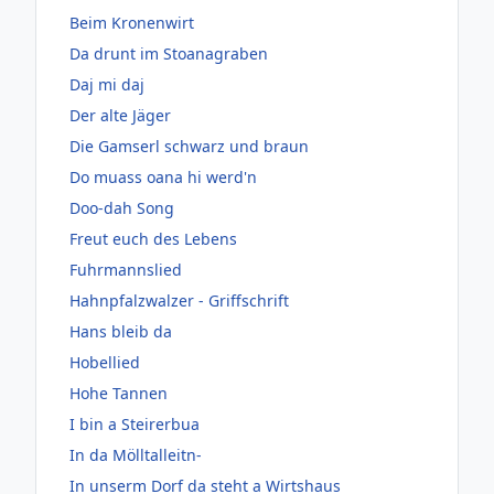
Beim Kronenwirt
Da drunt im Stoanagraben
Daj mi daj
Der alte Jäger
Die Gamserl schwarz und braun
Do muass oana hi werd'n
Doo-dah Song
Freut euch des Lebens
Fuhrmannslied
Hahnpfalzwalzer - Griffschrift
Hans bleib da
Hobellied
Hohe Tannen
I bin a Steirerbua
In da Mölltalleitn-
In unserm Dorf da steht a Wirtshaus