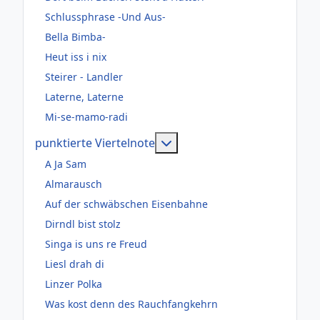
Schlussphrase -Und Aus-
Bella Bimba-
Heut iss i nix
Steirer - Landler
Laterne, Laterne
Mi-se-mamo-radi
Weitere Informationen: pun
punktierte Viertelnote
A Ja Sam
Almarausch
Auf der schwäbschen Eisenbahne
Dirndl bist stolz
Singa is uns re Freud
Liesl drah di
Linzer Polka
Was kost denn des Rauchfangkehrn