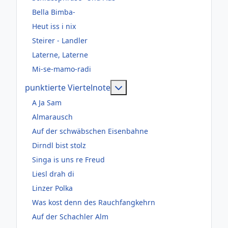
Bella Bimba-
Heut iss i nix
Steirer - Landler
Laterne, Laterne
Mi-se-mamo-radi
Weitere Informationen: pun
punktierte Viertelnote
A Ja Sam
Almarausch
Auf der schwäbschen Eisenbahne
Dirndl bist stolz
Singa is uns re Freud
Liesl drah di
Linzer Polka
Was kost denn des Rauchfangkehrn
Auf der Schachler Alm