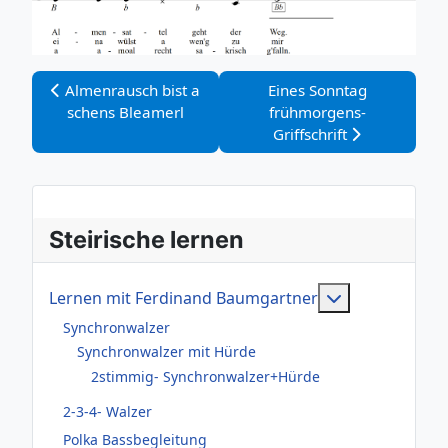
Vorheriger Beitrag: Almenrausch bist a schens Bleamerl
Nächster Beitrag: Eines S
Almenrausch bist a
Eines Sonntag
schens Bleamerl
frühmorgens-
Griffschrift
Steirische lernen
Weitere Infor
Lernen mit Ferdinand Baumgartner
Synchronwalzer
Synchronwalzer mit Hürde
2stimmig- Synchronwalzer+Hürde
2-3-4- Walzer
Polka Bassbegleitung