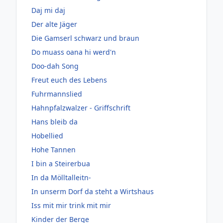
Daj mi daj
Der alte Jäger
Die Gamserl schwarz und braun
Do muass oana hi werd'n
Doo-dah Song
Freut euch des Lebens
Fuhrmannslied
Hahnpfalzwalzer - Griffschrift
Hans bleib da
Hobellied
Hohe Tannen
I bin a Steirerbua
In da Mölltalleitn-
In unserm Dorf da steht a Wirtshaus
Iss mit mir trink mit mir
Kinder der Berge