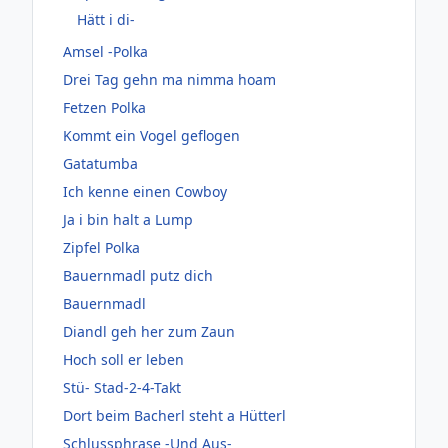
Hätt i di-
Amsel -Polka
Drei Tag gehn ma nimma hoam
Fetzen Polka
Kommt ein Vogel geflogen
Gatatumba
Ich kenne einen Cowboy
Ja i bin halt a Lump
Zipfel Polka
Bauernmadl putz dich
Bauernmadl
Diandl geh her zum Zaun
Hoch soll er leben
Stü- Stad-2-4-Takt
Dort beim Bacherl steht a Hütterl
Schlussphrase -Und Aus-