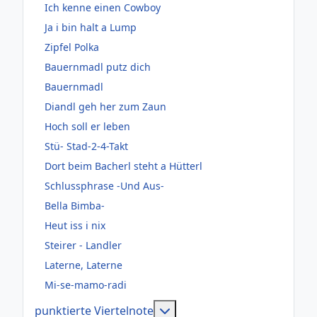
Ich kenne einen Cowboy
Ja i bin halt a Lump
Zipfel Polka
Bauernmadl putz dich
Bauernmadl
Diandl geh her zum Zaun
Hoch soll er leben
Stü- Stad-2-4-Takt
Dort beim Bacherl steht a Hütterl
Schlussphrase -Und Aus-
Bella Bimba-
Heut iss i nix
Steirer - Landler
Laterne, Laterne
Mi-se-mamo-radi
Weitere Informationen: pun
punktierte Viertelnote