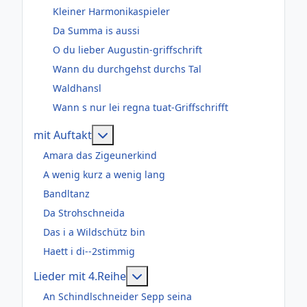
Kleiner Harmonikaspieler
Da Summa is aussi
O du lieber Augustin-griffschrift
Wann du durchgehst durchs Tal
Waldhansl
Wann s nur lei regna tuat-Griffschrifft
Weitere Informationen: mit Auftakt
mit Auftakt
Amara das Zigeunerkind
A wenig kurz a wenig lang
Bandltanz
Da Strohschneida
Das i a Wildschütz bin
Haett i di--2stimmig
Weitere Informationen: Lieder m
Lieder mit 4.Reihe
An Schindlschneider Sepp seina