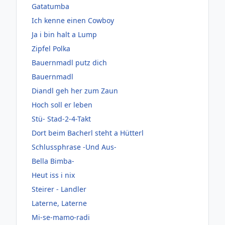
Gatatumba
Ich kenne einen Cowboy
Ja i bin halt a Lump
Zipfel Polka
Bauernmadl putz dich
Bauernmadl
Diandl geh her zum Zaun
Hoch soll er leben
Stü- Stad-2-4-Takt
Dort beim Bacherl steht a Hütterl
Schlussphrase -Und Aus-
Bella Bimba-
Heut iss i nix
Steirer - Landler
Laterne, Laterne
Mi-se-mamo-radi