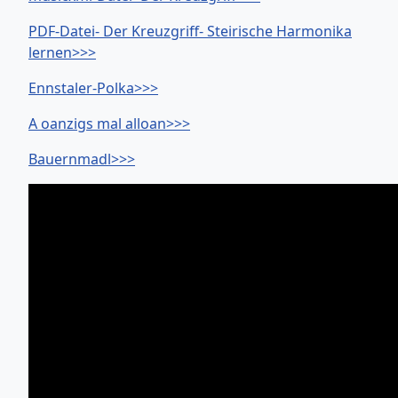
PDF-Datei- Der Kreuzgriff- Steirische Harmonika
lernen>>>
Ennstaler-Polka>>>
A oanzigs mal alloan>>>
Bauernmadl>>>