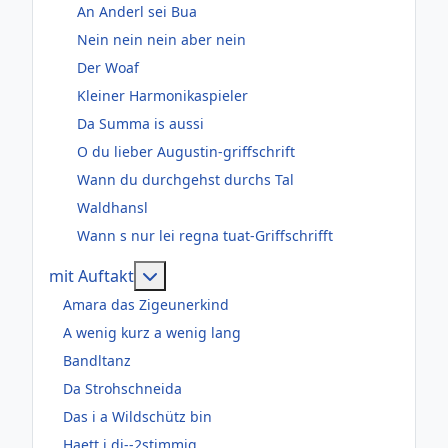
An Anderl sei Bua
Nein nein nein aber nein
Der Woaf
Kleiner Harmonikaspieler
Da Summa is aussi
O du lieber Augustin-griffschrift
Wann du durchgehst durchs Tal
Waldhansl
Wann s nur lei regna tuat-Griffschrifft
Weitere Informationen: mit Auftakt
mit Auftakt
Amara das Zigeunerkind
A wenig kurz a wenig lang
Bandltanz
Da Strohschneida
Das i a Wildschütz bin
Haett i di--2stimmig