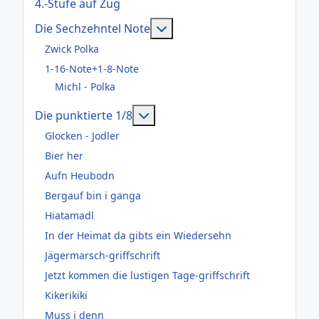
4.-Stufe auf Zug
Weitere Informationen: Die
Die Sechzehntel Note
Zwick Polka
1-16-Note+1-8-Note
Michl - Polka
Weitere Informationen: Die pun
Die punktierte 1/8
Glocken - Jodler
Bier her
Aufn Heubodn
Bergauf bin i ganga
Hiatamadl
In der Heimat da gibts ein Wiedersehn
Jägermarsch-griffschrift
Jetzt kommen die lustigen Tage-griffschrift
Kikerikiki
Muss i denn