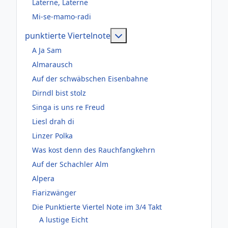
Laterne, Laterne
Mi-se-mamo-radi
Weitere Informationen: pun
punktierte Viertelnote
A Ja Sam
Almarausch
Auf der schwäbschen Eisenbahne
Dirndl bist stolz
Singa is uns re Freud
Liesl drah di
Linzer Polka
Was kost denn des Rauchfangkehrn
Auf der Schachler Alm
Alpera
Fiarizwänger
Die Punktierte Viertel Note im 3/4 Takt
A lustige Eicht