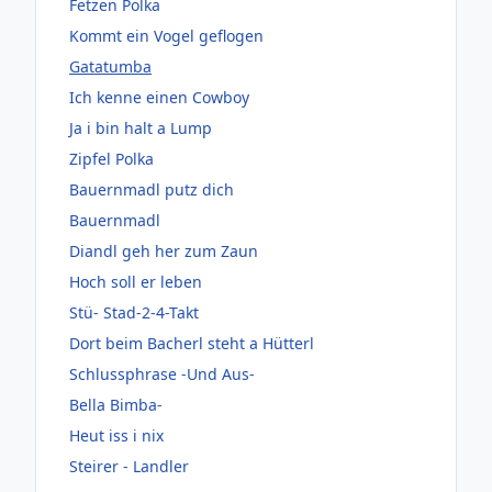
Fetzen Polka
Kommt ein Vogel geflogen
Gatatumba
Ich kenne einen Cowboy
Ja i bin halt a Lump
Zipfel Polka
Bauernmadl putz dich
Bauernmadl
Diandl geh her zum Zaun
Hoch soll er leben
Stü- Stad-2-4-Takt
Dort beim Bacherl steht a Hütterl
Schlussphrase -Und Aus-
Bella Bimba-
Heut iss i nix
Steirer - Landler