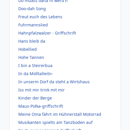
Do muass oana hi werd'n
Doo-dah Song
Freut euch des Lebens
Fuhrmannslied
Hahnpfalzwalzer - Griffschrift
Hans bleib da
Hobellied
Hohe Tannen
I bin a Steirerbua
In da Mölltalleitn-
In unserm Dorf da steht a Wirtshaus
Iss mit mir trink mit mir
Kinder der Berge
Maus-Polka-griffschrift
Meine Oma fährt im Hühnerstall Motorrad
Musikanten spielts am Tanzboden auf