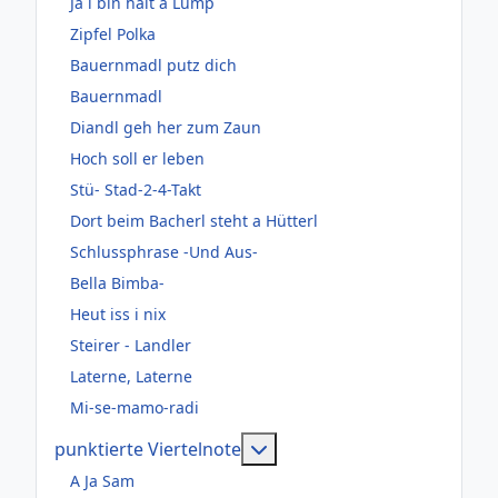
Ja i bin halt a Lump
Zipfel Polka
Bauernmadl putz dich
Bauernmadl
Diandl geh her zum Zaun
Hoch soll er leben
Stü- Stad-2-4-Takt
Dort beim Bacherl steht a Hütterl
Schlussphrase -Und Aus-
Bella Bimba-
Heut iss i nix
Steirer - Landler
Laterne, Laterne
Mi-se-mamo-radi
Weitere Informationen: pun
punktierte Viertelnote
A Ja Sam