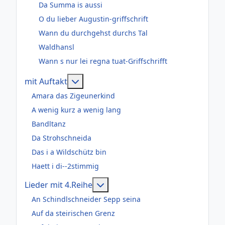
Da Summa is aussi
O du lieber Augustin-griffschrift
Wann du durchgehst durchs Tal
Waldhansl
Wann s nur lei regna tuat-Griffschrifft
Weitere Informationen: mit Auftakt
mit Auftakt
Amara das Zigeunerkind
A wenig kurz a wenig lang
Bandltanz
Da Strohschneida
Das i a Wildschütz bin
Haett i di--2stimmig
Weitere Informationen: Lieder m
Lieder mit 4.Reihe
An Schindlschneider Sepp seina
Auf da steirischen Grenz