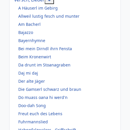
A Häuserl im Gebirg
Allweil lustig fesch und munter
Am Bacherl
Bajazzo
Bayernhymne
Bei mein Dirndl ihrn Fensta
Beim Kronenwirt
Da drunt im Stoanagraben
Daj mi daj
Der alte Jäger
Die Gamserl schwarz und braun
Do muass oana hi werd'n
Doo-dah Song
Freut euch des Lebens
Fuhrmannslied
Hahnpfalzwalzer - Griffschrift