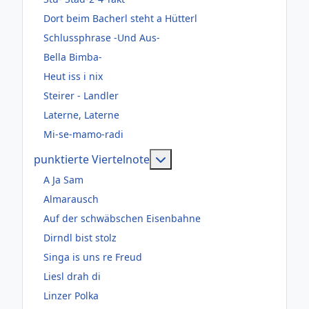
Dort beim Bacherl steht a Hütterl
Schlussphrase -Und Aus-
Bella Bimba-
Heut iss i nix
Steirer - Landler
Laterne, Laterne
Mi-se-mamo-radi
Weitere Informationen: pun
punktierte Viertelnote
A Ja Sam
Almarausch
Auf der schwäbschen Eisenbahne
Dirndl bist stolz
Singa is uns re Freud
Liesl drah di
Linzer Polka