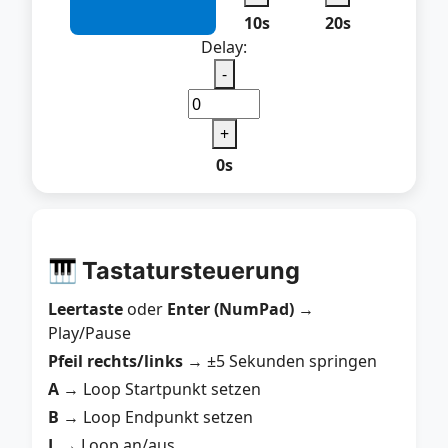
10s
20s
Delay:
-
+
0s
🎹 Tastatursteuerung
Leertaste
oder
Enter (NumPad)
→
Play/Pause
Pfeil rechts/links
→ ±5 Sekunden springen
A
→ Loop Startpunkt setzen
B
→ Loop Endpunkt setzen
L
→ Loop an/aus