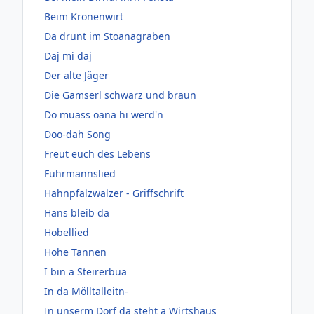
Beim Kronenwirt
Da drunt im Stoanagraben
Daj mi daj
Der alte Jäger
Die Gamserl schwarz und braun
Do muass oana hi werd'n
Doo-dah Song
Freut euch des Lebens
Fuhrmannslied
Hahnpfalzwalzer - Griffschrift
Hans bleib da
Hobellied
Hohe Tannen
I bin a Steirerbua
In da Mölltalleitn-
In unserm Dorf da steht a Wirtshaus