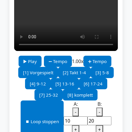
1.00x
▶️ Play
➖ Tempo
➕ Tempo
[1] Vorgespielt
[2] Takt 1-4
[3] 5-8
[4] 9-12
[5] 13-16
[6] 17-24
[7] 25-32
[8] komplett
A:
B:
-
-
⏹️ Loop stoppen
+
+