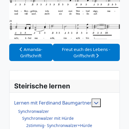
Vorheriger Beitrag: Amanda-Griffschrift
Nächster Beitrag: Freut euch des 
Amanda-
Freut euch des Lebens -
Griffschrift
Griffschrift
Steirische lernen
Weitere Infor
Lernen mit Ferdinand Baumgartner
Synchronwalzer
Synchronwalzer mit Hürde
2stimmig- Synchronwalzer+Hürde