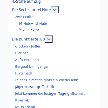
4.-Stufe auf Zug
Weitere Informationen: Die
Die Sechzehntel Note
Zwick Polka
1-16-Note+1-8-Note
Michl - Polka
Weitere Informationen: Die pun
Die punktierte 1/8
Glocken - Jodler
Bier her
Aufn Heubodn
Bergauf bin i ganga
Hiatamadl
In der Heimat da gibts ein Wiedersehn
Jägermarsch-griffschrift
Jetzt kommen die lustigen Tage-griffschrift
Kikerikiki
Muss i denn