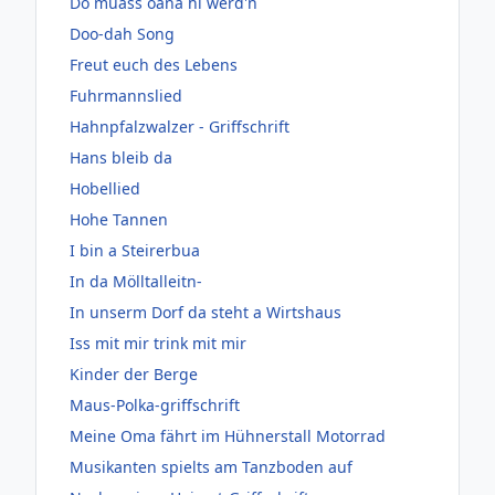
Do muass oana hi werd'n
Doo-dah Song
Freut euch des Lebens
Fuhrmannslied
Hahnpfalzwalzer - Griffschrift
Hans bleib da
Hobellied
Hohe Tannen
I bin a Steirerbua
In da Mölltalleitn-
In unserm Dorf da steht a Wirtshaus
Iss mit mir trink mit mir
Kinder der Berge
Maus-Polka-griffschrift
Meine Oma fährt im Hühnerstall Motorrad
Musikanten spielts am Tanzboden auf