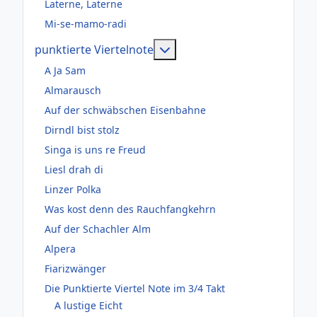
Laterne, Laterne
Mi-se-mamo-radi
Weitere Informationen: pun
punktierte Viertelnote
A Ja Sam
Almarausch
Auf der schwäbschen Eisenbahne
Dirndl bist stolz
Singa is uns re Freud
Liesl drah di
Linzer Polka
Was kost denn des Rauchfangkehrn
Auf der Schachler Alm
Alpera
Fiarizwänger
Die Punktierte Viertel Note im 3/4 Takt
A lustige Eicht