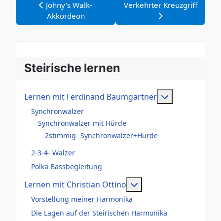
Vorheriger Beitrag: Johny's Walk-Akkordeon
Nächster Beitrag: Verkehrte
Johny's Walk-
Verkehrter Kreuzgriff
Akkordeon
Steirische lernen
Weitere Infor
Lernen mit Ferdinand Baumgartner
Synchronwalzer
Synchronwalzer mit Hürde
2stimmig- Synchronwalzer+Hürde
2-3-4- Walzer
Polka Bassbegleitung
Weitere Informationen
Lernen mit Christian Ottino
Vorstellung meiner Harmonika
Die Lagen auf der Steirischen Harmonika