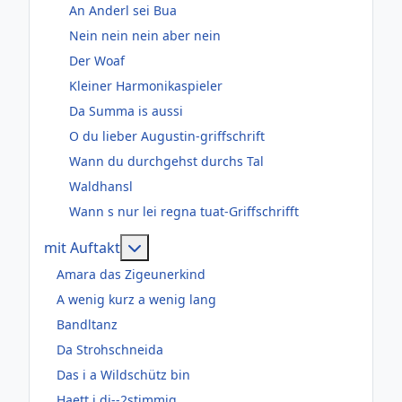
An Anderl sei Bua
Nein nein nein aber nein
Der Woaf
Kleiner Harmonikaspieler
Da Summa is aussi
O du lieber Augustin-griffschrift
Wann du durchgehst durchs Tal
Waldhansl
Wann s nur lei regna tuat-Griffschrifft
Weitere Informationen: mit Auftakt
mit Auftakt
Amara das Zigeunerkind
A wenig kurz a wenig lang
Bandltanz
Da Strohschneida
Das i a Wildschütz bin
Haett i di--2stimmig