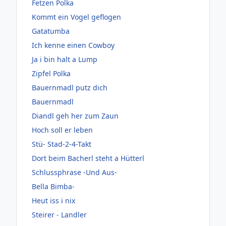
Fetzen Polka
Kommt ein Vogel geflogen
Gatatumba
Ich kenne einen Cowboy
Ja i bin halt a Lump
Zipfel Polka
Bauernmadl putz dich
Bauernmadl
Diandl geh her zum Zaun
Hoch soll er leben
Stü- Stad-2-4-Takt
Dort beim Bacherl steht a Hütterl
Schlussphrase -Und Aus-
Bella Bimba-
Heut iss i nix
Steirer - Landler