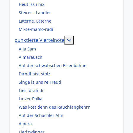
Heut iss i nix
Steirer - Landler
Laterne, Laterne
Mi-se-mamo-radi
Weitere Informationen: pun
punktierte Viertelnote
A Ja Sam
Almarausch
Auf der schwäbschen Eisenbahne
Dirndl bist stolz
Singa is uns re Freud
Liesl drah di
Linzer Polka
Was kost denn des Rauchfangkehrn
Auf der Schachler Alm
Alpera
Fiarizwänger