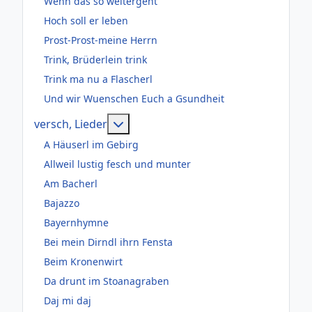
Wenn das so weitergeht
Hoch soll er leben
Prost-Prost-meine Herrn
Trink, Brüderlein trink
Trink ma nu a Flascherl
Und wir Wuenschen Euch a Gsundheit
Weitere Informationen: versch, Lie
versch, Lieder
A Häuserl im Gebirg
Allweil lustig fesch und munter
Am Bacherl
Bajazzo
Bayernhymne
Bei mein Dirndl ihrn Fensta
Beim Kronenwirt
Da drunt im Stoanagraben
Daj mi daj