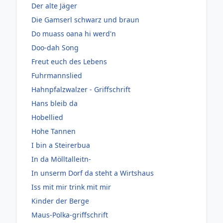
Der alte Jäger
Die Gamserl schwarz und braun
Do muass oana hi werd'n
Doo-dah Song
Freut euch des Lebens
Fuhrmannslied
Hahnpfalzwalzer - Griffschrift
Hans bleib da
Hobellied
Hohe Tannen
I bin a Steirerbua
In da Mölltalleitn-
In unserm Dorf da steht a Wirtshaus
Iss mit mir trink mit mir
Kinder der Berge
Maus-Polka-griffschrift