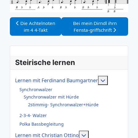
Vorheriger Beitrag: Die Achtelnoten im 4 4-Takt
Nächster Beitrag: Bei mein Dir
Die Achtelnoten
Bei mein Dirndl ihrn
im 4 4-Takt
Fensta-griffschrift
Steirische lernen
Weitere Infor
Lernen mit Ferdinand Baumgartner
Synchronwalzer
Synchronwalzer mit Hürde
2stimmig- Synchronwalzer+Hürde
2-3-4- Walzer
Polka Bassbegleitung
Weitere Informationen
Lernen mit Christian Ottino