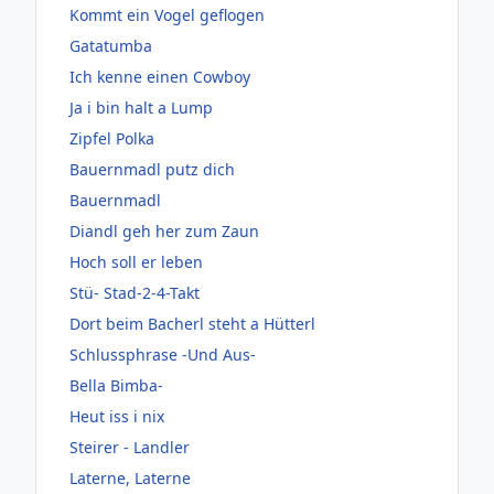
Kommt ein Vogel geflogen
Gatatumba
Ich kenne einen Cowboy
Ja i bin halt a Lump
Zipfel Polka
Bauernmadl putz dich
Bauernmadl
Diandl geh her zum Zaun
Hoch soll er leben
Stü- Stad-2-4-Takt
Dort beim Bacherl steht a Hütterl
Schlussphrase -Und Aus-
Bella Bimba-
Heut iss i nix
Steirer - Landler
Laterne, Laterne