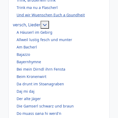
Trink, Brüderlein trink
Trink ma nu a Flascherl
Und wir Wuenschen Euch a Gsundheit
Weitere Informationen: versch, Lie
versch, Lieder
A Häuserl im Gebirg
Allweil lustig fesch und munter
Am Bacherl
Bajazzo
Bayernhymne
Bei mein Dirndl ihrn Fensta
Beim Kronenwirt
Da drunt im Stoanagraben
Daj mi daj
Der alte Jäger
Die Gamserl schwarz und braun
Do muass oana hi werd'n