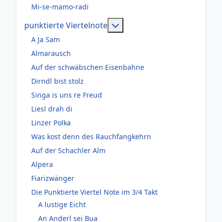
Mi-se-mamo-radi
Weitere Informationen: pun
punktierte Viertelnote
A Ja Sam
Almarausch
Auf der schwäbschen Eisenbahne
Dirndl bist stolz
Singa is uns re Freud
Liesl drah di
Linzer Polka
Was kost denn des Rauchfangkehrn
Auf der Schachler Alm
Alpera
Fiarizwänger
Die Punktierte Viertel Note im 3/4 Takt
A lustige Eicht
An Anderl sei Bua