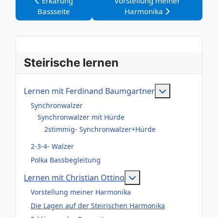
Vorheriger Beitrag: Erkärung Bassseite
Nächster Beitrag: Vorstellun
Erkärung
Vorstellung meiner
Bassseite
Harmonika
Steirische lernen
Weitere Infor
Lernen mit Ferdinand Baumgartner
Synchronwalzer
Synchronwalzer mit Hürde
2stimmig- Synchronwalzer+Hürde
2-3-4- Walzer
Polka Bassbegleitung
Weitere Informationen
Lernen mit Christian Ottino
Vorstellung meiner Harmonika
Die Lagen auf der Steirischen Harmonika