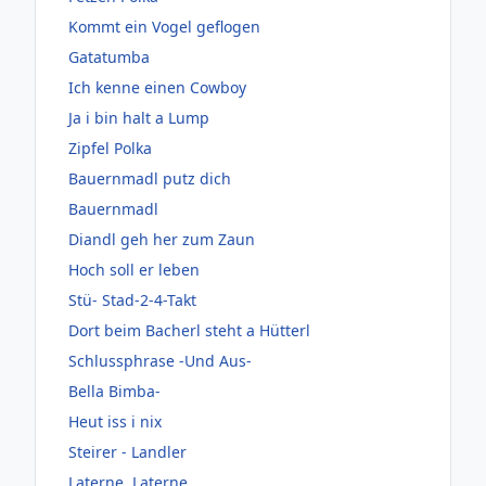
Kommt ein Vogel geflogen
Gatatumba
Ich kenne einen Cowboy
Ja i bin halt a Lump
Zipfel Polka
Bauernmadl putz dich
Bauernmadl
Diandl geh her zum Zaun
Hoch soll er leben
Stü- Stad-2-4-Takt
Dort beim Bacherl steht a Hütterl
Schlussphrase -Und Aus-
Bella Bimba-
Heut iss i nix
Steirer - Landler
Laterne, Laterne