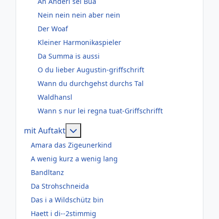
An Anderl sei Bua
Nein nein nein aber nein
Der Woaf
Kleiner Harmonikaspieler
Da Summa is aussi
O du lieber Augustin-griffschrift
Wann du durchgehst durchs Tal
Waldhansl
Wann s nur lei regna tuat-Griffschrifft
Weitere Informationen: mit Auftakt
mit Auftakt
Amara das Zigeunerkind
A wenig kurz a wenig lang
Bandltanz
Da Strohschneida
Das i a Wildschütz bin
Haett i di--2stimmig