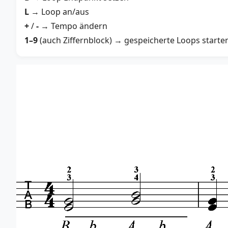
L
→ Loop an/aus
+
/
-
→ Tempo ändern
1–9
(auch Ziffernblock) → gespeicherte Loops starte