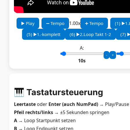
1.00x
▶️ Play
➖ Tempo
➕ Tempo
(1) ▶️1
(5) ▶️1.-komplett
(6) ▶️2.Loop Takt 1-2
(7) ▶
A:
-
+
10s
🎹 Tastatursteuerung
Leertaste
oder
Enter (auch NumPad)
→ Play/Pause
Pfeil rechts/links
→ ±5 Sekunden springen
A
→ Loop Startpunkt setzen
B
→ Loop Endpunkt setzen