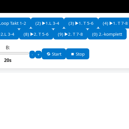
.Loop Takt 1-2
(2) ▶️1.L 3-4
(3) ▶️1. T 5-6
(4) ▶️1. T 7-8
️2.L 3-4
(8) ▶️2. T 5-6
(9) ▶️2. T 7-8
(0) 2.-komplett
B:
🔁 Start
⏹️ Stop
-
+
20s