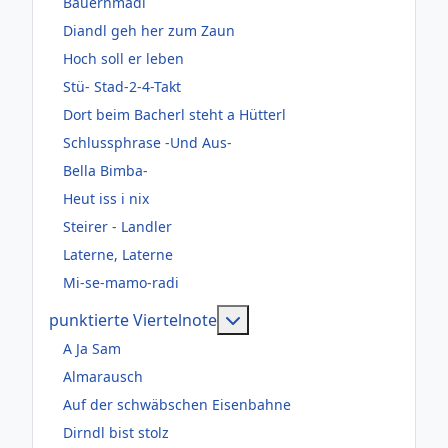
Bauernmadl
Diandl geh her zum Zaun
Hoch soll er leben
Stü- Stad-2-4-Takt
Dort beim Bacherl steht a Hütterl
Schlussphrase -Und Aus-
Bella Bimba-
Heut iss i nix
Steirer - Landler
Laterne, Laterne
Mi-se-mamo-radi
Weitere Informationen: pun
punktierte Viertelnote
A Ja Sam
Almarausch
Auf der schwäbschen Eisenbahne
Dirndl bist stolz