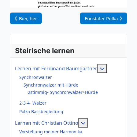
Vorheriger Beitrag: Bier, her
Nächster Beitrag: Ennst
Bier, her
Ennstaler Polka
Steirische lernen
Weitere Infor
Lernen mit Ferdinand Baumgartner
Synchronwalzer
Synchronwalzer mit Hürde
2stimmig- Synchronwalzer+Hürde
2-3-4- Walzer
Polka Bassbegleitung
Weitere Informationen
Lernen mit Christian Ottino
Vorstellung meiner Harmonika