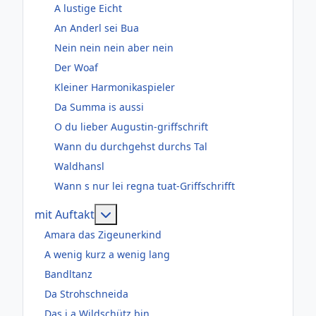
A lustige Eicht
An Anderl sei Bua
Nein nein nein aber nein
Der Woaf
Kleiner Harmonikaspieler
Da Summa is aussi
O du lieber Augustin-griffschrift
Wann du durchgehst durchs Tal
Waldhansl
Wann s nur lei regna tuat-Griffschrifft
Weitere Informationen: mit Auftakt
mit Auftakt
Amara das Zigeunerkind
A wenig kurz a wenig lang
Bandltanz
Da Strohschneida
Das i a Wildschütz bin