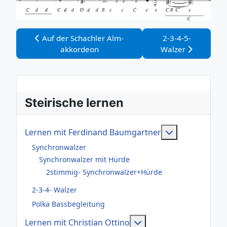
Vorheriger Beitrag: Auf der Schachler Alm-akkordeon
Nächster Beitrag:
Auf der Schachler Alm-
2-3-4-5-
akkordeon
Walzer
Steirische lernen
Weitere Infor
Lernen mit Ferdinand Baumgartner
Synchronwalzer
Synchronwalzer mit Hürde
2stimmig- Synchronwalzer+Hürde
2-3-4- Walzer
Polka Bassbegleitung
Weitere Informationen
Lernen mit Christian Ottino