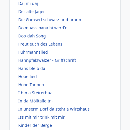
Daj mi daj
Der alte Jäger
Die Gamserl schwarz und braun
Do muass oana hi werd'n
Doo-dah Song
Freut euch des Lebens
Fuhrmannslied
Hahnpfalzwalzer - Griffschrift
Hans bleib da
Hobellied
Hohe Tannen
I bin a Steirerbua
In da Mölltalleitn-
In unserm Dorf da steht a Wirtshaus
Iss mit mir trink mit mir
Kinder der Berge