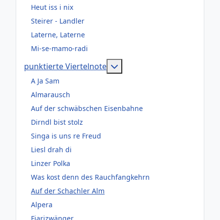
Heut iss i nix
Steirer - Landler
Laterne, Laterne
Mi-se-mamo-radi
Weitere Informationen: pun
punktierte Viertelnote
A Ja Sam
Almarausch
Auf der schwäbschen Eisenbahne
Dirndl bist stolz
Singa is uns re Freud
Liesl drah di
Linzer Polka
Was kost denn des Rauchfangkehrn
Auf der Schachler Alm
Alpera
Fiarizwänger