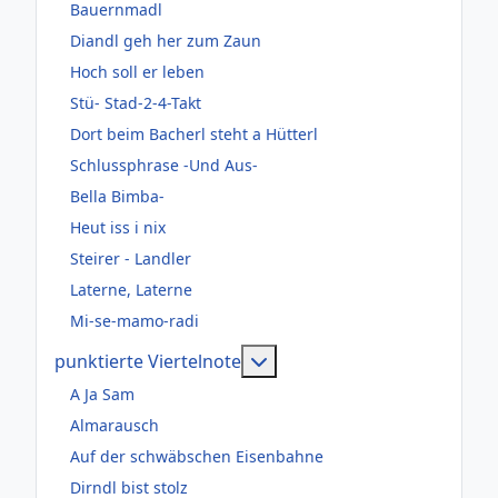
Bauernmadl
Diandl geh her zum Zaun
Hoch soll er leben
Stü- Stad-2-4-Takt
Dort beim Bacherl steht a Hütterl
Schlussphrase -Und Aus-
Bella Bimba-
Heut iss i nix
Steirer - Landler
Laterne, Laterne
Mi-se-mamo-radi
Weitere Informationen: pun
punktierte Viertelnote
A Ja Sam
Almarausch
Auf der schwäbschen Eisenbahne
Dirndl bist stolz