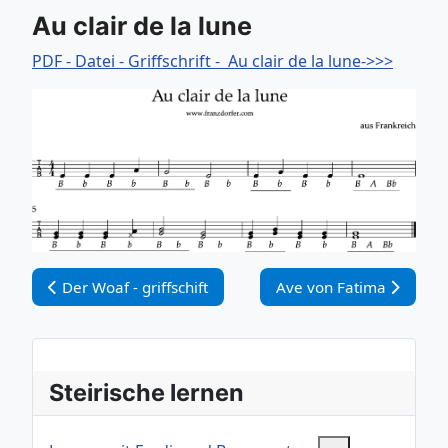
Au clair de la lune
PDF - Datei - Griffschrift - Au clair de la lune->>>
Vorheriger Beitrag: Der Woaf - griffschift
Nächster Beitrag: Ave v
Der Woaf - griffschift
Ave von Fatima
Steirische lernen