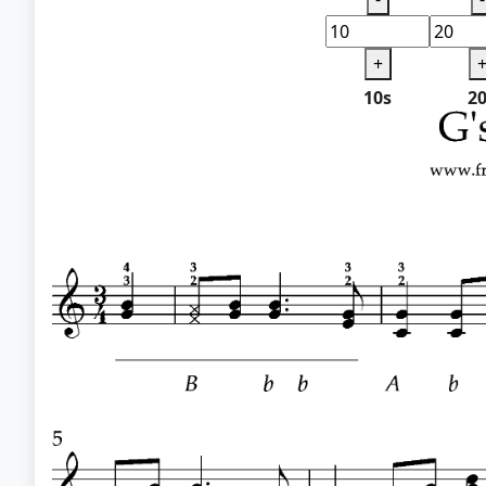
+
10s
2