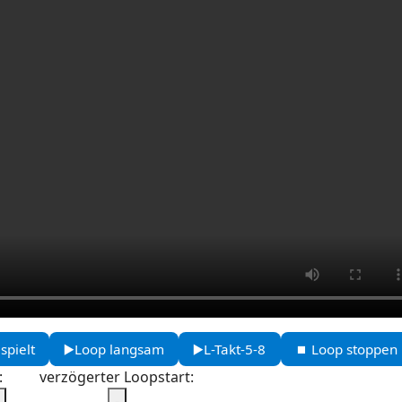
spielt
▶️Loop langsam
▶️L-Takt-5-8
⏹️ Loop stoppen
:
verzögerter Loopstart:
-