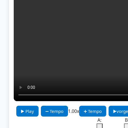
1.00x
▶️ Play
➖ Tempo
➕ Tempo
▶️vorge
A:
B
-
-