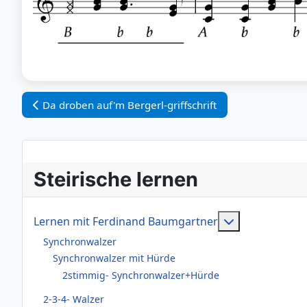
Vorheriger Beitrag: Da droben auf'm Bergerl-griffschrift
Da droben auf'm Bergerl-griffschrift
Steirische lernen
Weitere Infor
Lernen mit Ferdinand Baumgartner
Synchronwalzer
Synchronwalzer mit Hürde
2stimmig- Synchronwalzer+Hürde
2-3-4- Walzer