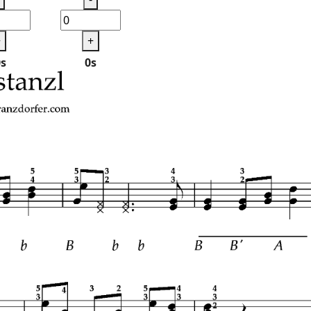
+
+
0s
0s