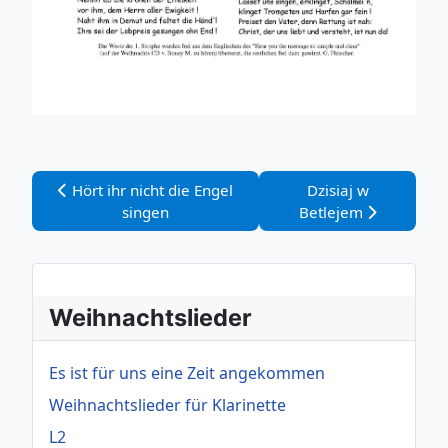
Vorheriger Beitrag: Hört ihr nicht die Engel singen
Nächster Beitrag: D
Hört ihr nicht die Engel
Dzisiaj w
singen
Betlejem
Weihnachtslieder
Es ist für uns eine Zeit angekommen
Weihnachtslieder für Klarinette
L2