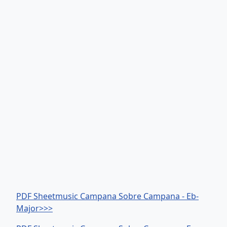
PDF Sheetmusic Campana Sobre Campana - Eb-
Major>>>