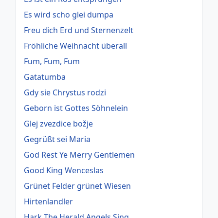
Es wird scho glei dumpa
Freu dich Erd und Sternenzelt
Fröhliche Weihnacht überall
Fum, Fum, Fum
Gatatumba
Gdy sie Chrystus rodzi
Geborn ist Gottes Söhnelein
Glej zvezdice božje
Gegrüßt sei Maria
God Rest Ye Merry Gentlemen
Good King Wenceslas
Grünet Felder grünet Wiesen
Hirtenlandler
Hark The Herald Angels Sing