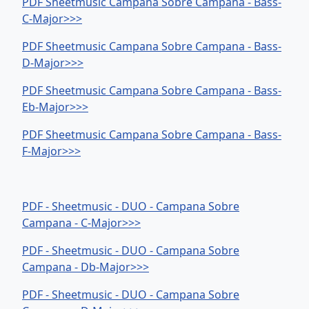
PDF Sheetmusic Campana Sobre Campana - Bass-
C-Major>>>
PDF Sheetmusic Campana Sobre Campana - Bass-
D-Major>>>
PDF Sheetmusic Campana Sobre Campana - Bass-
Eb-Major>>>
PDF Sheetmusic Campana Sobre Campana - Bass-
F-Major>>>
PDF - Sheetmusic - DUO - Campana Sobre
Campana - C-Major>>>
PDF - Sheetmusic - DUO - Campana Sobre
Campana - Db-Major>>>
PDF - Sheetmusic - DUO - Campana Sobre