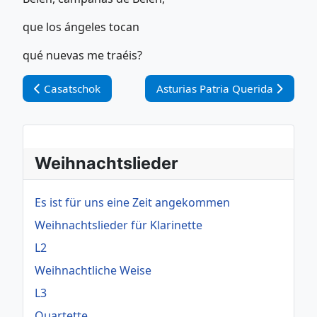
que los ángeles tocan
qué nuevas me traéis?
Vorheriger Beitrag: Casatschok
Nächster Beitrag: Asturias Patr
Casatschok
Asturias Patria Querida
Weihnachtslieder
Es ist für uns eine Zeit angekommen
Weihnachtslieder für Klarinette
L2
Weihnachtliche Weise
L3
Quartette