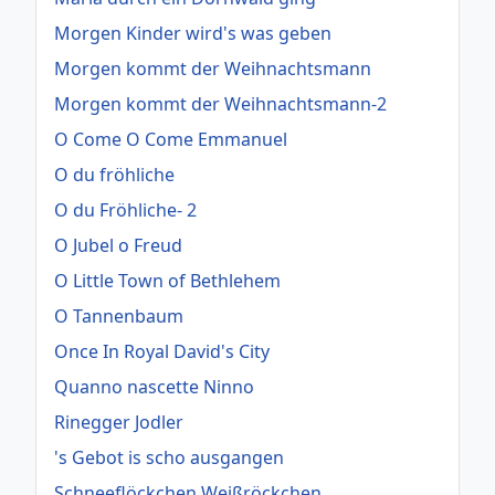
Morgen Kinder wird's was geben
Morgen kommt der Weihnachtsmann
Morgen kommt der Weihnachtsmann-2
O Come O Come Emmanuel
O du fröhliche
O du Fröhliche- 2
O Jubel o Freud
O Little Town of Bethlehem
O Tannenbaum
Once In Royal David's City
Quanno nascette Ninno
Rinegger Jodler
's Gebot is scho ausgangen
Schneeflöckchen Weißröckchen