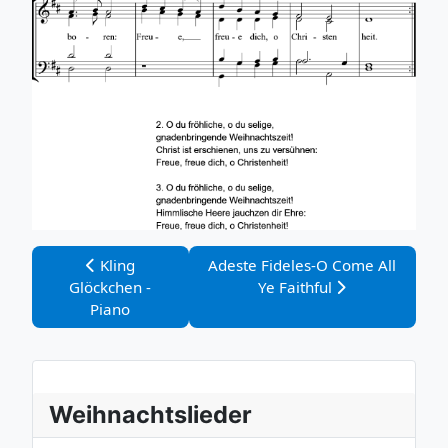
Vorheriger Beitrag: Kling Glöckchen - Piano
Nächster Beitrag: Adeste Fideles-
Kling
Adeste Fideles-O Come All
Glöckchen -
Ye Faithful
Piano
Weihnachtslieder