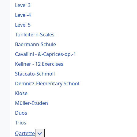
Level 3
Level-4
Level 5
Tonleitern-Scales
Baermann-Schule
Cavallini - &-Caprices-op.-1
Kellner - 12 Exercises
Staccato-Schmoll
Demnitz-Elementary School
Klose
Müller-Etüden
Duos
Trios
Weitere Informationen: Qartette
Qartette