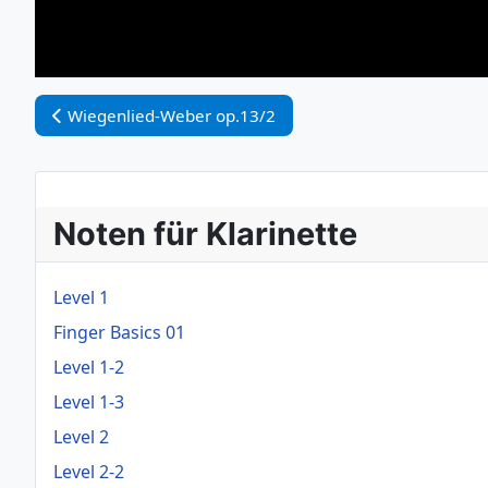
Vorheriger Beitrag: Wiegenlied-Weber op.13/2
Wiegenlied-Weber op.13/2
Noten für Klarinette
Level 1
Finger Basics 01
Level 1-2
Level 1-3
Level 2
Level 2-2