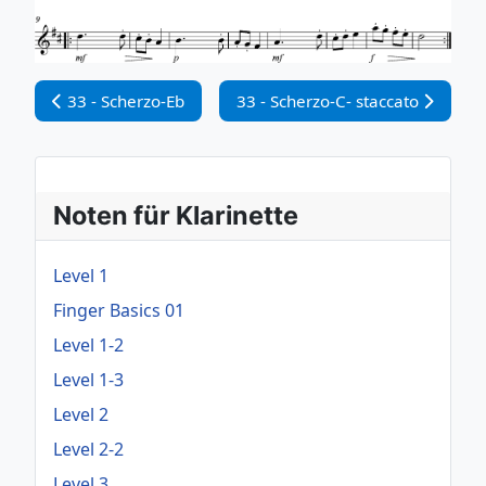
Vorheriger Beitrag: 33 - Scherzo-Eb
Nächster Beitrag: 33 - Scherzo-C
33 - Scherzo-Eb
33 - Scherzo-C- staccato
Noten für Klarinette
Level 1
Finger Basics 01
Level 1-2
Level 1-3
Level 2
Level 2-2
Level 3