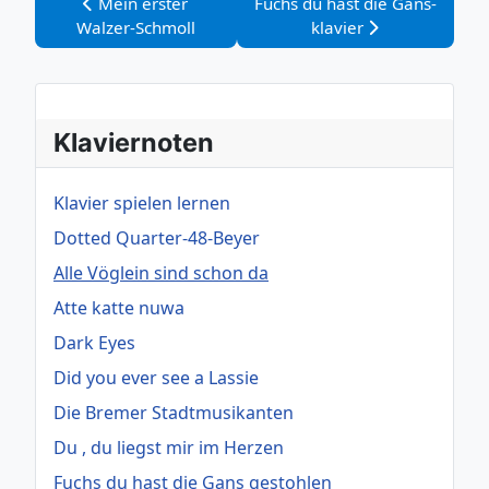
Vorheriger Beitrag: Mein erster Walzer-Schmoll
Nächster Beitrag: Fuchs du has
Mein erster
Fuchs du hast die Gans-
Walzer-Schmoll
klavier
Klaviernoten
Klavier spielen lernen
Dotted Quarter-48-Beyer
Alle Vöglein sind schon da
Atte katte nuwa
Dark Eyes
Did you ever see a Lassie
Die Bremer Stadtmusikanten
Du , du liegst mir im Herzen
Fuchs du hast die Gans gestohlen