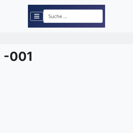
Suchen
 -001