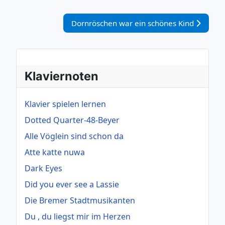
Nächster Beitrag: Dornröschen war ein sch
Dornröschen war ein schönes Kind
Klaviernoten
Klavier spielen lernen
Dotted Quarter-48-Beyer
Alle Vöglein sind schon da
Atte katte nuwa
Dark Eyes
Did you ever see a Lassie
Die Bremer Stadtmusikanten
Du , du liegst mir im Herzen