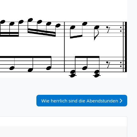
Nächster Beitrag: Wie herrlich sind die Abe
Wie herrlich sind die Abendstunden