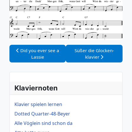
Vorheriger Beitrag: Did you ever see a Lassie
Nächster Beitrag: Süßer die
Did you ever see a
Süßer die Glocken-
Lassie
klavier
Klaviernoten
Klavier spielen lernen
Dotted Quarter-48-Beyer
Alle Vöglein sind schon da