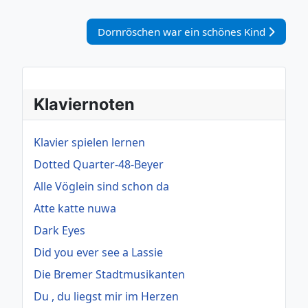
Nächster Beitrag: Dornröschen war ein sch
Dornröschen war ein schönes Kind
Klaviernoten
Klavier spielen lernen
Dotted Quarter-48-Beyer
Alle Vöglein sind schon da
Atte katte nuwa
Dark Eyes
Did you ever see a Lassie
Die Bremer Stadtmusikanten
Du , du liegst mir im Herzen