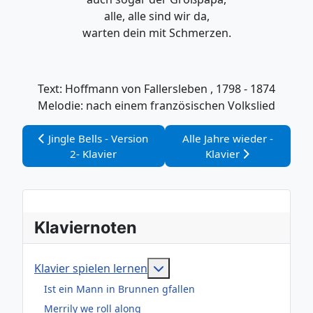
alle, alle sind wir da,
warten dein mit Schmerzen.
Text: Hoffmann von Fallersleben , 1798 - 1874
Melodie: nach einem französischen Volkslied
Vorheriger Beitrag: Jingle Bells - Version 2- Klavier
Nächster Beitrag: Alle Jahr
Jingle Bells - Version
Alle Jahre wieder -
2- Klavier
Klavier
Klaviernoten
Weitere Informationen: Klav
Klavier spielen lernen
Ist ein Mann in Brunnen gfallen
Merrily we roll along