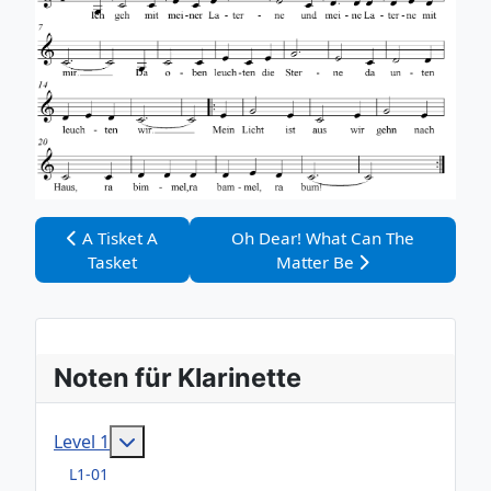
Vorheriger Beitrag: A Tisket A Tasket
Nächster Beitrag: Oh Dear! What
A Tisket A
Oh Dear! What Can The
Tasket
Matter Be
Noten für Klarinette
Weitere Informationen: Level 1
Level 1
L1-01