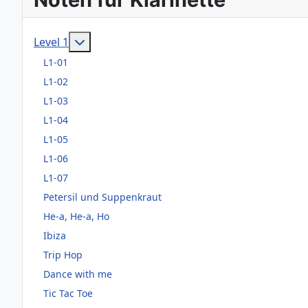
Weitere Informationen: Level 1
Level 1
L1-01
L1-02
L1-03
L1-04
L1-05
L1-06
L1-07
Petersil und Suppenkraut
He-a, He-a, Ho
Ibiza
Trip Hop
Dance with me
Tic Tac Toe