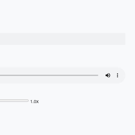
x
1.0