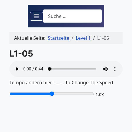
Suchen
Aktuelle Seite:
Startseite
Level 1
L1-05
L1-05
Tempo ändern hier :........ To Change The Speed
x
1.0