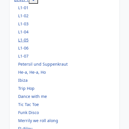
L1-01
L1-02
L1-03
L1-04
L1-05
L1-06
L1-07
Petersil und Suppenkraut
He-a, He-a, Ho
Ibiza
Trip Hop
Dance with me
Tic Tac Toe
Funk Disco
Merrily we roll along
f1-Filou