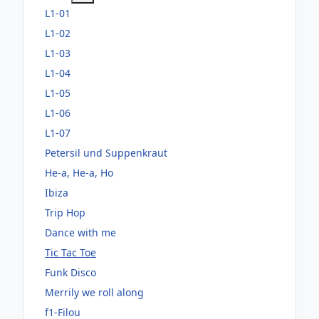
L1-01
L1-02
L1-03
L1-04
L1-05
L1-06
L1-07
Petersil und Suppenkraut
He-a, He-a, Ho
Ibiza
Trip Hop
Dance with me
Tic Tac Toe
Funk Disco
Merrily we roll along
f1-Filou