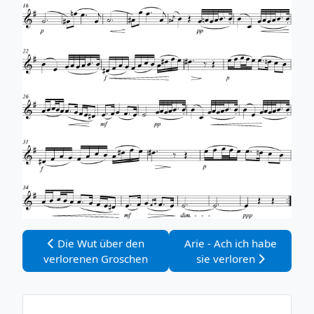
Vorheriger Beitrag: Die Wut über den verlorenen Gro
Nächster Beitrag: Arie - A
Die Wut über den
Arie - Ach ich habe
verlorenen Groschen
sie verloren