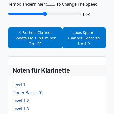
Tempo ändern hier :........ To Change The Speed
x
1.0
Vorheriger Beitrag: Brahms Clarinet Sonata No 1 in 
Nächster Beitrag: Louis
Brahms Clarinet
Louis Spohr -
Sonata No 1 in F minor
Clarinet Concerto
Op 120
No.4
Noten für Klarinette
Level 1
Finger Basics 01
Level 1-2
Level 1-3