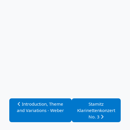
Vorheriger Beitrag: Introduction, Theme and Variation
Nächster Beitrag: St
Introduction, Theme
Stamitz
and Variations - Weber
Klarinettenkonzert
No. 3