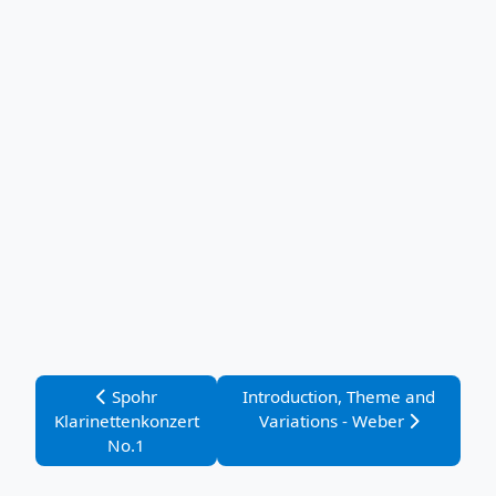
Vorheriger Beitrag: Spohr Klarinettenkonzert No.1
Nächster Beitrag: Introduction,
Spohr
Introduction, Theme and
Klarinettenkonzert
Variations - Weber
No.1