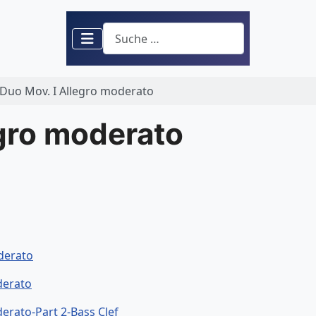
Suchen
-Duo Mov. I Allegro moderato
egro moderato
derato
derato
erato-Part 2-Bass Clef