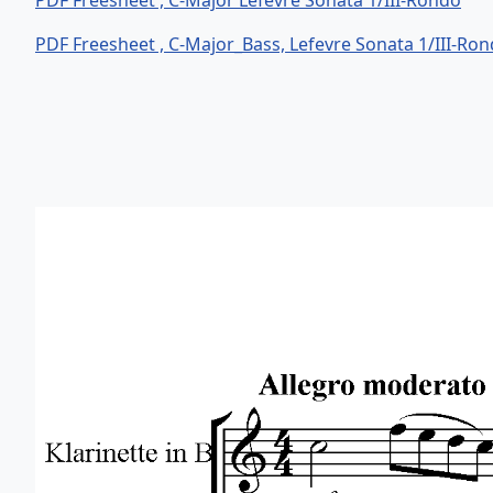
PDF Freesheet , C-Major Lefevre Sonata 1/III-Rondo
PDF Freesheet , C-Major_Bass, Lefevre Sonata 1/III-Ro