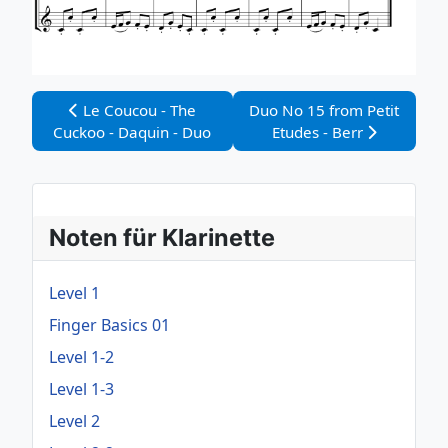
Vorheriger Beitrag: Le Coucou - The Cuckoo - Daquin 
Nächster Beitrag: Duo No 15
Le Coucou - The
Duo No 15 from Petit
Cuckoo - Daquin - Duo
Etudes - Berr
Noten für Klarinette
Level 1
Finger Basics 01
Level 1-2
Level 1-3
Level 2