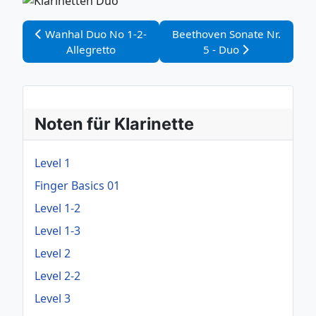
Vorheriger Beitrag: Wanhal Duo No 1-2-Allegretto
Nächster Beitrag: Beethoven
Wanhal Duo No 1-2-
Beethoven Sonate Nr.
Allegretto
5 - Duo
Noten für Klarinette
Level 1
Finger Basics 01
Level 1-2
Level 1-3
Level 2
Level 2-2
Level 3